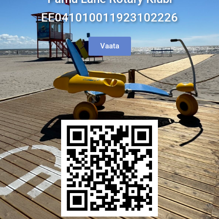
EE041010011923102226
Vaata