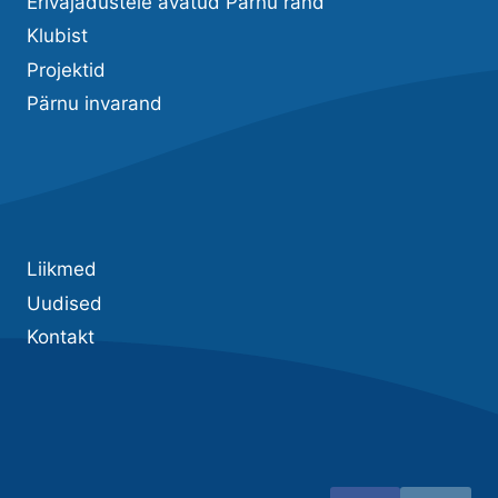
Erivajadustele avatud Pärnu rand
Klubist
Projektid
Pärnu invarand
Liikmed
Uudised
Kontakt