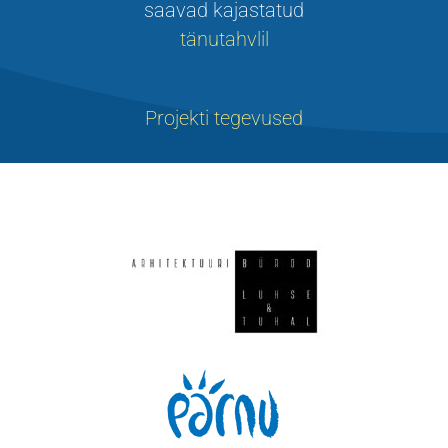
saavad kajastatud
tänutahvlil
Projekti tegevused